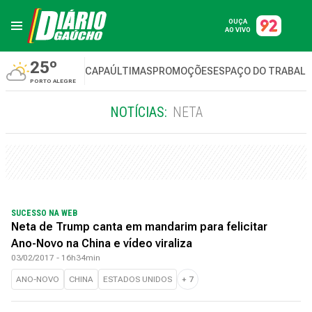
OUÇA
AO VIVO
25º
CAPA
ÚLTIMAS
PROMOÇÕES
ESPAÇO DO TRABAL
PORTO ALEGRE
NOTÍCIAS:
NETA
SUCESSO NA WEB
Neta de Trump canta em mandarim para felicitar
Ano-Novo na China e vídeo viraliza
03/02/2017 - 16h34min
ANO-NOVO
CHINA
ESTADOS UNIDOS
+
7