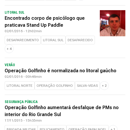
LITORAL SUL
Encontrado corpo de psicólogo que
praticava Stand Up Paddle
02/01/2016 - 12h02min
DESAPARECIMENTO
LITORAL SUL
DESAPARECIDO
+
4
VERÃO
Operação Golfinho é normalizada no litoral gaúcho
02/01/2016 - 00h46min
LITORAL NORTE
OPERAÇÃO GOLFINHO
SALVA-VIDAS
+
2
SEGURANÇA PÚBLICA
Operação Golfinho aumentará desfalque de PMs no
interior do Rio Grande Sul
17/11/2015 - 15h35min
BRIGADA MILITAR
POLICIAMENTO
OPERAÇÃO PAPAI NOEL
+
1