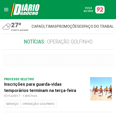
OUÇA
AO VIVO
27º
CAPA
ÚLTIMAS
PROMOÇÕES
ESPAÇO DO TRABAL
PORTO ALEGRE
NOTÍCIAS:
OPERAÇÃO GOLFINHO
PROCESSO SELETIVO
Inscrições para guarda-vidas
temporários terminam na terça-feira
07/12/2017 - 13h57min
SERVIÇO
OPERAÇÃO GOLFINHO