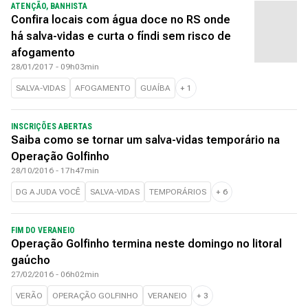
ATENÇÃO, BANHISTA
Confira locais com água doce no RS onde
há salva-vidas e curta o fíndi sem risco de
afogamento
28/01/2017 - 09h03min
SALVA-VIDAS
AFOGAMENTO
GUAÍBA
+
1
INSCRIÇÕES ABERTAS
Saiba como se tornar um salva-vidas temporário na
Operação Golfinho
28/10/2016 - 17h47min
DG AJUDA VOCÊ
SALVA-VIDAS
TEMPORÁRIOS
+
6
FIM DO VERANEIO
Operação Golfinho termina neste domingo no litoral
gaúcho
27/02/2016 - 06h02min
VERÃO
OPERAÇÃO GOLFINHO
VERANEIO
+
3