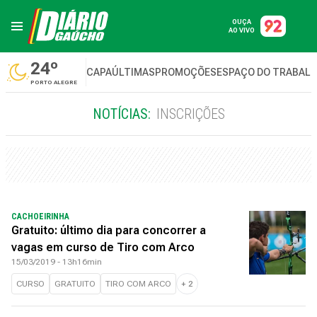
OUÇA
AO VIVO
24º
CAPA
ÚLTIMAS
PROMOÇÕES
ESPAÇO DO TRABAL
PORTO ALEGRE
NOTÍCIAS:
INSCRIÇÕES
CACHOEIRINHA
Gratuito: último dia para concorrer a
vagas em curso de Tiro com Arco
15/03/2019 - 13h16min
CURSO
GRATUITO
TIRO COM ARCO
+
2