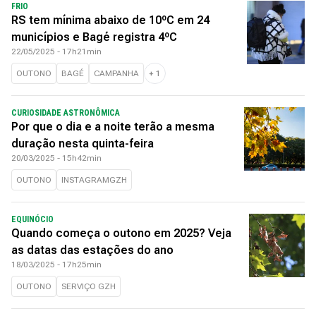
FRIO
RS tem mínima abaixo de 10ºC em 24
municípios e Bagé registra 4ºC
22/05/2025 - 17h21min
OUTONO
BAGÉ
CAMPANHA
+
1
CURIOSIDADE ASTRONÔMICA
Por que o dia e a noite terão a mesma
duração nesta quinta-feira
20/03/2025 - 15h42min
OUTONO
INSTAGRAMGZH
EQUINÓCIO
Quando começa o outono em 2025? Veja
as datas das estações do ano
18/03/2025 - 17h25min
OUTONO
SERVIÇO GZH