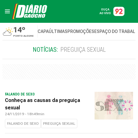
OUÇA
AO VIVO
14º
CAPA
ÚLTIMAS
PROMOÇÕES
ESPAÇO DO TRABAL
PORTO ALEGRE
NOTÍCIAS:
PREGUIÇA SEXUAL
FALANDO DE SEXO
Conheça as causas da preguiça
sexual
24/11/2019 - 18h49min
FALANDO DE SEXO
PREGUIÇA SEXUAL