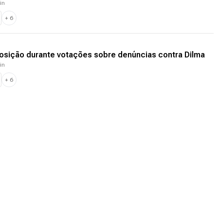
in
+
6
sição durante votações sobre denúncias contra Dilma
in
+
6