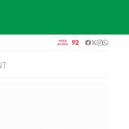
OUÇA
AO VIVO
NT