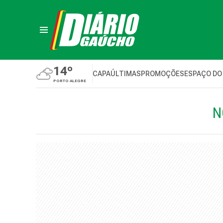
14º
CAPA
ÚLTIMAS
PROMOÇÕES
ESPAÇO DO
PORTO ALEGRE
N