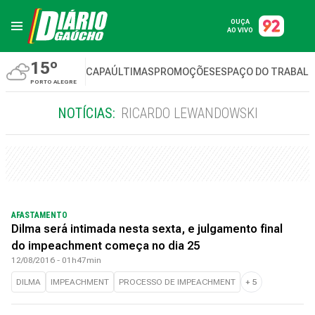
OUÇA
AO VIVO
15º
CAPA
ÚLTIMAS
PROMOÇÕES
ESPAÇO DO TRABAL
PORTO ALEGRE
NOTÍCIAS:
RICARDO LEWANDOWSKI
AFASTAMENTO
Dilma será intimada nesta sexta, e julgamento final
do impeachment começa no dia 25
12/08/2016 - 01h47min
DILMA
IMPEACHMENT
PROCESSO DE IMPEACHMENT
+
5