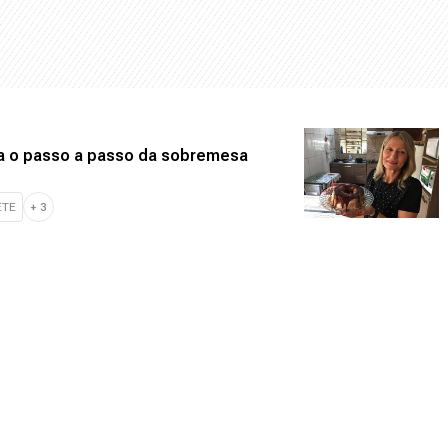
da o passo a passo da sobremesa
ETE
+
3