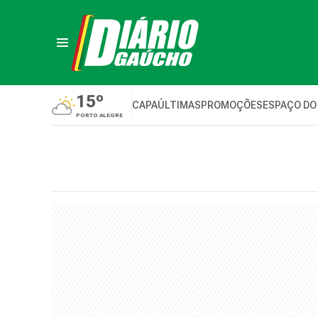
15º
CAPA
ÚLTIMAS
PROMOÇÕES
ESPAÇO DO
PORTO ALEGRE