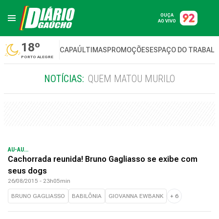
OUÇA
AO VIVO
18º
CAPA
ÚLTIMAS
PROMOÇÕES
ESPAÇO DO TRABAL
PORTO ALEGRE
NOTÍCIAS:
QUEM MATOU MURILO
AU-AU...
Cachorrada reunida! Bruno Gagliasso se exibe com
seus dogs
26/08/2015 - 23h05min
BRUNO GAGLIASSO
BABILÔNIA
GIOVANNA EWBANK
+
6