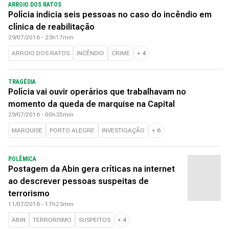
ARROIO DOS RATOS
Polícia indicia seis pessoas no caso do incêndio em
clínica de reabilitação
29/07/2016 - 23h17min
ARROIO DOS RATOS
INCÊNDIO
CRIME
+
4
TRAGÉDIA
Polícia vai ouvir operários que trabalhavam no
momento da queda de marquise na Capital
29/07/2016 - 00h35min
MARQUISE
PORTO ALEGRE
INVESTIGAÇÃO
+
6
POLÊMICA
Postagem da Abin gera críticas na internet
ao descrever pessoas suspeitas de
terrorismo
11/07/2016 - 17h23min
ABIN
TERRORISMO
SUSPEITOS
+
4