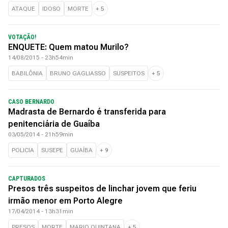
ATAQUE
IDOSO
MORTE
+
5
VOTAÇÃO!
ENQUETE: Quem matou Murilo?
14/08/2015 - 23h54min
BABILÔNIA
BRUNO GAGLIASSO
SUSPEITOS
+
5
CASO BERNARDO
Madrasta de Bernardo é transferida para
penitenciária de Guaíba
03/05/2014 - 21h59min
POLICIA
SUSEPE
GUAÍBA
+
9
CAPTURADOS
Presos três suspeitos de linchar jovem que feriu
irmão menor em Porto Alegre
17/04/2014 - 13h31min
PRESOS
MORTE
MARIO QUINTANA
+
5