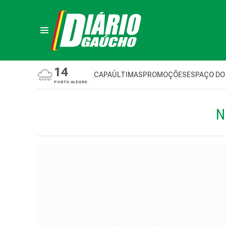
14
CAPA
ÚLTIMAS
PROMOÇÕES
ESPAÇO DO
PORTO ALEGRE
N