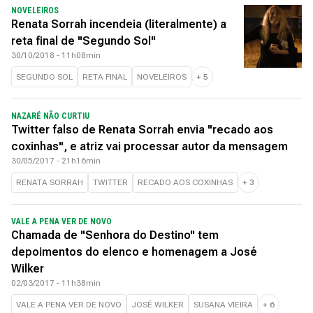
NOVELEIROS
Renata Sorrah incendeia (literalmente) a
reta final de "Segundo Sol"
30/10/2018 - 11h08min
SEGUNDO SOL
RETA FINAL
NOVELEIROS
+
5
NAZARÉ NÃO CURTIU
Twitter falso de Renata Sorrah envia "recado aos
coxinhas", e atriz vai processar autor da mensagem
30/05/2017 - 21h16min
RENATA SORRAH
TWITTER
RECADO AOS COXINHAS
+
3
VALE A PENA VER DE NOVO
Chamada de "Senhora do Destino" tem
depoimentos do elenco e homenagem a José
Wilker
02/03/2017 - 11h38min
VALE A PENA VER DE NOVO
JOSÉ WILKER
SUSANA VIEIRA
+
6