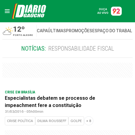
OUÇA
AO VIVO
12º
CAPA
ÚLTIMAS
PROMOÇÕES
ESPAÇO DO TRABAL
PORTO ALEGRE
NOTÍCIAS:
RESPONSABILIDADE FISCAL
CRISE EM BRASÍLIA
Especialistas debatem se processo de
impeachment fere a constituição
31/03/2016 - 05h00min
CRISE POLÍTICA
DILMA ROUSSEFF
GOLPE
+
8