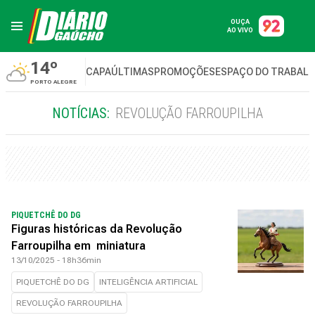
OUÇA
AO VIVO
14º
CAPA
ÚLTIMAS
PROMOÇÕES
ESPAÇO DO TRABAL
PORTO ALEGRE
NOTÍCIAS:
REVOLUÇÃO FARROUPILHA
PIQUETCHÊ DO DG
Figuras históricas da Revolução
Farroupilha em miniatura
13/10/2025 - 18h36min
PIQUETCHÊ DO DG
INTELIGÊNCIA ARTIFICIAL
REVOLUÇÃO FARROUPILHA