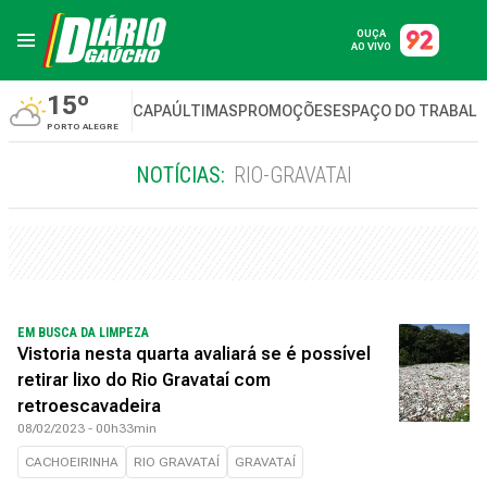
OUÇA
AO VIVO
15º
CAPA
ÚLTIMAS
PROMOÇÕES
ESPAÇO DO TRABAL
PORTO ALEGRE
NOTÍCIAS:
RIO-GRAVATAI
EM BUSCA DA LIMPEZA
Vistoria nesta quarta avaliará se é possível
retirar lixo do Rio Gravataí com
retroescavadeira
08/02/2023 - 00h33min
CACHOEIRINHA
RIO GRAVATAÍ
GRAVATAÍ