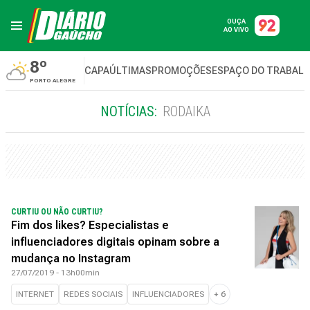
OUÇA
AO VIVO
8º
CAPA
ÚLTIMAS
PROMOÇÕES
ESPAÇO DO TRABAL
PORTO ALEGRE
NOTÍCIAS:
RODAIKA
CURTIU OU NÃO CURTIU?
Fim dos likes? Especialistas e
influenciadores digitais opinam sobre a
mudança no Instagram
27/07/2019 - 13h00min
INTERNET
REDES SOCIAIS
INFLUENCIADORES
+
6