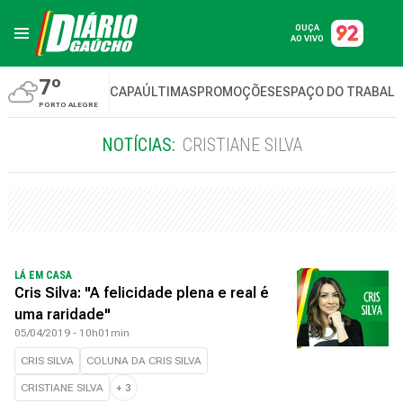
OUÇA
AO VIVO
7º
CAPA
ÚLTIMAS
PROMOÇÕES
ESPAÇO DO TRABAL
PORTO ALEGRE
NOTÍCIAS:
CRISTIANE SILVA
LÁ EM CASA
Cris Silva: "A felicidade plena e real é
uma raridade"
05/04/2019 - 10h01min
CRIS SILVA
COLUNA DA CRIS SILVA
CRISTIANE SILVA
+
3