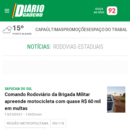
OUÇA
AO VIVO
15º
CAPA
ÚLTIMAS
PROMOÇÕES
ESPAÇO DO TRABAL
PORTO ALEGRE
NOTÍCIAS:
RODOVIAS-ESTADUAIS
SAPUCAIA DO SUL
Comando Rodoviário da Brigada Militar
apreende motocicleta com quase R$ 60 mil
em multas
13/10/2021 - 12h02min
REGIÃO METROPOLITANA
RS-118