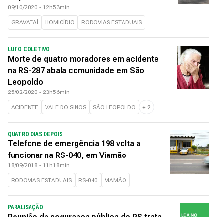
09/10/2020 - 12h53min
GRAVATAÍ
HOMICÍDIO
RODOVIAS ESTADUAIS
LUTO COLETIVO
Morte de quatro moradores em acidente
na RS-287 abala comunidade em São
Leopoldo
25/02/2020 - 23h56min
ACIDENTE
VALE DO SINOS
SÃO LEOPOLDO
+
2
QUATRO DIAS DEPOIS
Telefone de emergência 198 volta a
funcionar na RS-040, em Viamão
18/09/2018 - 11h18min
RODOVIAS ESTADUAIS
RS-040
VIAMÃO
PARALISAÇÃO
Reunião da segurança pública do RS trata