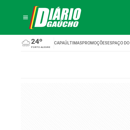
24º
CAPA
ÚLTIMAS
PROMOÇÕES
ESPAÇO DO
PORTO ALEGRE