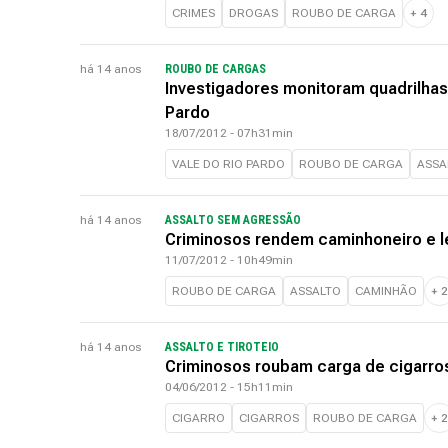
CRIMES
DROGAS
ROUBO DE CARGA
+
4
há 14 anos
ROUBO DE CARGAS
Investigadores monitoram quadrilhas
Pardo
18/07/2012 - 07h31min
VALE DO RIO PARDO
ROUBO DE CARGA
ASSA
há 14 anos
ASSALTO SEM AGRESSÃO
Criminosos rendem caminhoneiro e l
11/07/2012 - 10h49min
ROUBO DE CARGA
ASSALTO
CAMINHÃO
+
2
há 14 anos
ASSALTO E TIROTEIO
Criminosos roubam carga de cigarro
04/06/2012 - 15h11min
CIGARRO
CIGARROS
ROUBO DE CARGA
+
2