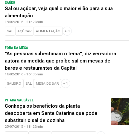
SAÚDE
Sal ou açúcar, veja qual o maior vilão para a sua
alimentação
19/02/2016 - 21h23min
SAL
AÇÚCAR
ALIMENTAÇÃO
+
3
FORA DA MESA
"As pessoas subestimam o tema", diz vereadora
autora da medida que proíbe sal em mesas de
bares e restaurantes da Capital
16/02/2016 - 16h05min
SALEIRO
SAL
MESA DE BAR
+
1
PITADA SAUDÁVEL
Conheça os benefícios da planta
descoberta em Santa Catarina que pode
substituir o sal de cozinha
25/07/2015 - 11h23min