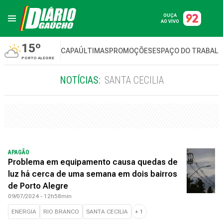
OUÇA
AO VIVO
15º
CAPA
ÚLTIMAS
PROMOÇÕES
ESPAÇO DO TRABAL
PORTO ALEGRE
NOTÍCIAS:
SANTA CECILIA
APAGÃO
Problema em equipamento causa quedas de
luz há cerca de uma semana em dois bairros
de Porto Alegre
09/07/2024 - 12h58min
ENERGIA
RIO BRANCO
SANTA CECILIA
+
1