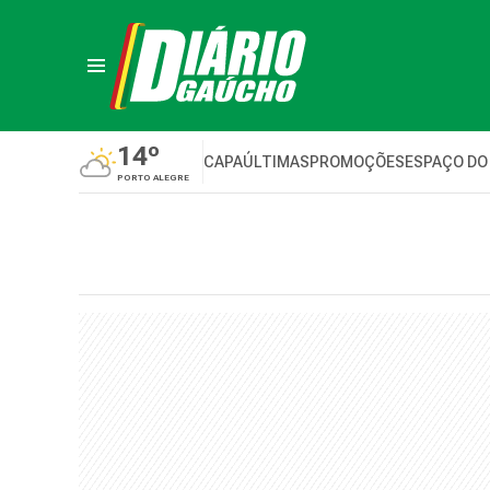
14º
CAPA
ÚLTIMAS
PROMOÇÕES
ESPAÇO DO
PORTO ALEGRE