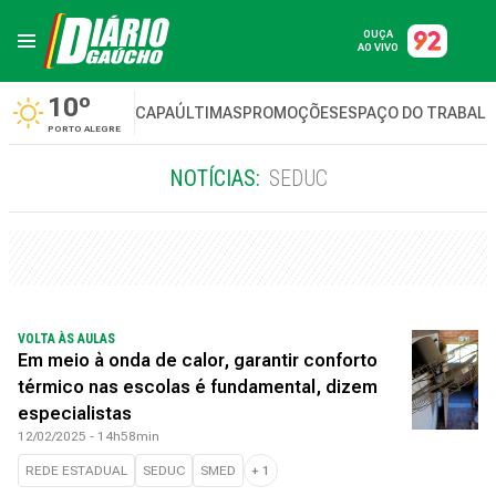
OUÇA
AO VIVO
10º
CAPA
ÚLTIMAS
PROMOÇÕES
ESPAÇO DO TRABAL
PORTO ALEGRE
NOTÍCIAS:
SEDUC
VOLTA ÀS AULAS
Em meio à onda de calor, garantir conforto
térmico nas escolas é fundamental, dizem
especialistas
12/02/2025 - 14h58min
REDE ESTADUAL
SEDUC
SMED
+
1