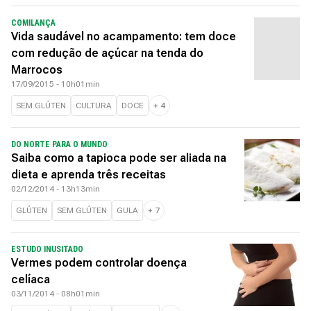
COMILANÇA
Vida saudável no acampamento: tem doce
com redução de açúcar na tenda do
Marrocos
17/09/2015 - 10h01min
SEM GLÚTEN
CULTURA
DOCE
+
4
DO NORTE PARA O MUNDO
Saiba como a tapioca pode ser aliada na
dieta e aprenda três receitas
02/12/2014 - 13h13min
GLÚTEN
SEM GLÚTEN
GULA
+
7
ESTUDO INUSITADO
Vermes podem controlar doença
celíaca
03/11/2014 - 08h01min