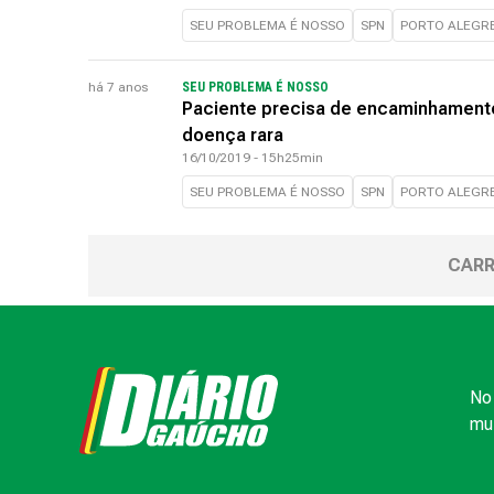
SEU PROBLEMA É NOSSO
SPN
PORTO ALEGR
há 7 anos
SEU PROBLEMA É NOSSO
Paciente precisa de encaminhamento
doença rara
16/10/2019 - 15h25min
SEU PROBLEMA É NOSSO
SPN
PORTO ALEGR
CARR
No 
mui