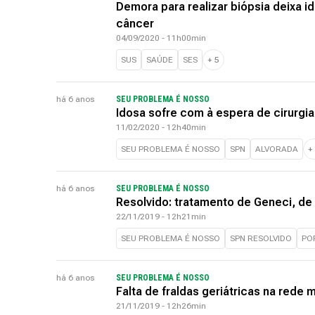
Demora para realizar biópsia deixa 
câncer
04/09/2020 - 11h00min
SUS
SAÚDE
SES
+
5
há 6 anos
SEU PROBLEMA É NOSSO
Idosa sofre com à espera de cirurgia
11/02/2020 - 12h40min
SEU PROBLEMA É NOSSO
SPN
ALVORADA
+
há 6 anos
SEU PROBLEMA É NOSSO
Resolvido: tratamento de Geneci, de
22/11/2019 - 12h21min
SEU PROBLEMA É NOSSO
SPN RESOLVIDO
PO
há 6 anos
SEU PROBLEMA É NOSSO
Falta de fraldas geriátricas na rede 
21/11/2019 - 12h26min