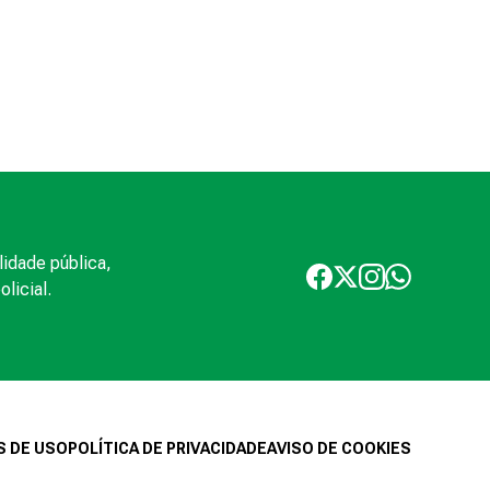
lidade pública,
licial.
 DE USO
POLÍTICA DE PRIVACIDADE
AVISO DE COOKIES