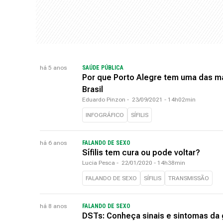
há 5 anos
SAÚDE PÚBLICA
Por que Porto Alegre tem uma das mai
Brasil
Eduardo Pinzon
-
23/09/2021 - 14h02min
INFOGRÁFICO
SÍFILIS
há 6 anos
FALANDO DE SEXO
Sífilis tem cura ou pode voltar?
Lucia Pesca
-
22/01/2020 - 14h38min
FALANDO DE SEXO
SÍFILIS
TRANSMISSÃO
há 8 anos
FALANDO DE SEXO
DSTs: Conheça sinais e sintomas da go