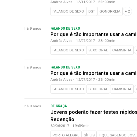
Andrea Alves
-
13/11/2017 - 22h00min
FALANDO DE SEXO
DST
GONORREIA
+
2
há 9 anos
FALANDO DE SEXO
Por que é tão importante usar a cami
Andréa Alves
-
12/07/2017 - 23h00min
FALANDO DE SEXO
SEXO ORAL
CAMISINHA
há 9 anos
FALANDO DE SEXO
Por que é tão importante usar a cami
Andréa Alves
-
12/07/2017 - 23h00min
FALANDO DE SEXO
SEXO ORAL
CAMISINHA
há 9 anos
DE GRAÇA
Jovens poderão fazer testes rápido
Redenção
30/06/2017 - 19h59min
PORTO ALEGRE
SÍFILIS
FIQUE SABENDO JOV