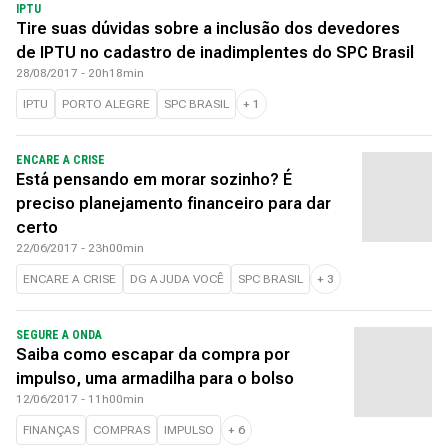
IPTU
Tire suas dúvidas sobre a inclusão dos devedores
de IPTU no cadastro de inadimplentes do SPC Brasil
28/08/2017 - 20h18min
IPTU
PORTO ALEGRE
SPC BRASIL
+
1
ENCARE A CRISE
Está pensando em morar sozinho? É
preciso planejamento financeiro para dar
certo
22/06/2017 - 23h00min
ENCARE A CRISE
DG AJUDA VOCÊ
SPC BRASIL
+
3
SEGURE A ONDA
Saiba como escapar da compra por
impulso, uma armadilha para o bolso
12/06/2017 - 11h00min
FINANÇAS
COMPRAS
IMPULSO
+
6