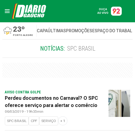
OUÇA
AO VIVO
23º
CAPA
ÚLTIMAS
PROMOÇÕES
ESPAÇO DO TRABAL
PORTO ALEGRE
NOTÍCIAS:
SPC BRASIL
AVISO CONTRA GOLPE
Perdeu documentos no Carnaval? O SPC
oferece serviço para alertar o comércio
06/03/2019 - 19h35min
SPC BRASIL
CPF
SERVIÇO
+
1