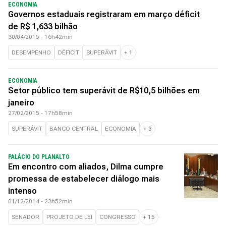
ECONOMIA
Governos estaduais registraram em março déficit
de R$ 1,633 bilhão
30/04/2015 - 16h42min
DESEMPENHO
DÉFICIT
SUPERÁVIT
+
1
ECONOMIA
Setor público tem superávit de R$10,5 bilhões em
janeiro
27/02/2015 - 17h58min
SUPERÁVIT
BANCO CENTRAL
ECONOMIA
+
3
PALÁCIO DO PLANALTO
Em encontro com aliados, Dilma cumpre
promessa de estabelecer diálogo mais
intenso
01/12/2014 - 23h52min
SENADOR
PROJETO DE LEI
CONGRESSO
+
15