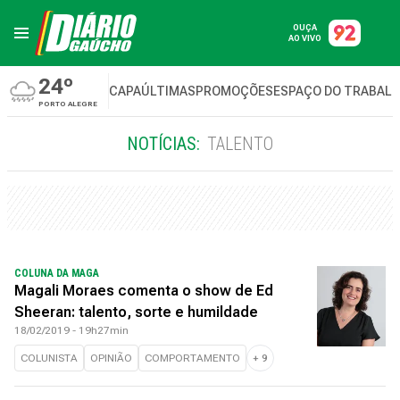
OUÇA
AO VIVO
24º
CAPA
ÚLTIMAS
PROMOÇÕES
ESPAÇO DO TRABAL
PORTO ALEGRE
NOTÍCIAS:
TALENTO
COLUNA DA MAGA
Magali Moraes comenta o show de Ed
Sheeran: talento, sorte e humildade
18/02/2019 - 19h27min
COLUNISTA
OPINIÃO
COMPORTAMENTO
+
9