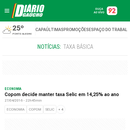
OUÇA
AO VIVO
25º
CAPA
ÚLTIMAS
PROMOÇÕES
ESPAÇO DO TRABAL
PORTO ALEGRE
NOTÍCIAS:
TAXA BÁSICA
ECONOMIA
Copom decide manter taxa Selic em 14,25% ao ano
27/04/2016 - 22h45min
ECONOMIA
COPOM
SELIC
+
4