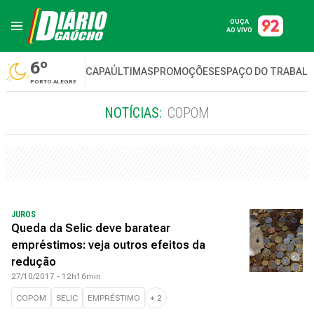
OUÇA
AO VIVO
6º
CAPA
ÚLTIMAS
PROMOÇÕES
ESPAÇO DO TRABAL
PORTO ALEGRE
NOTÍCIAS:
COPOM
JUROS
Queda da Selic deve baratear
empréstimos: veja outros efeitos da
redução
27/10/2017 - 12h16min
COPOM
SELIC
EMPRÉSTIMO
+
2