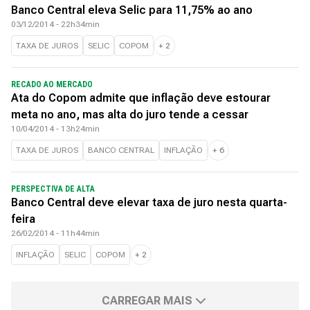
Banco Central eleva Selic para 11,75% ao ano
03/12/2014 - 22h34min
TAXA DE JUROS
SELIC
COPOM
+
2
RECADO AO MERCADO
Ata do Copom admite que inflação deve estourar
meta no ano, mas alta do juro tende a cessar
10/04/2014 - 13h24min
TAXA DE JUROS
BANCO CENTRAL
INFLAÇÃO
+
6
PERSPECTIVA DE ALTA
Banco Central deve elevar taxa de juro nesta quarta-
feira
26/02/2014 - 11h44min
INFLAÇÃO
SELIC
COPOM
+
2
CARREGAR MAIS