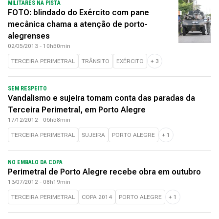
MILITARES NA PISTA
FOTO: blindado do Exército com pane
mecânica chama a atenção de porto-
alegrenses
02/05/2013 - 10h50min
TERCEIRA PERIMETRAL
TRÂNSITO
EXÉRCITO
+
3
SEM RESPEITO
Vandalismo e sujeira tomam conta das paradas da
Terceira Perimetral, em Porto Alegre
17/12/2012 - 06h58min
TERCEIRA PERIMETRAL
SUJEIRA
PORTO ALEGRE
+
1
NO EMBALO DA COPA
Perimetral de Porto Alegre recebe obra em outubro
13/07/2012 - 08h19min
TERCEIRA PERIMETRAL
COPA 2014
PORTO ALEGRE
+
1