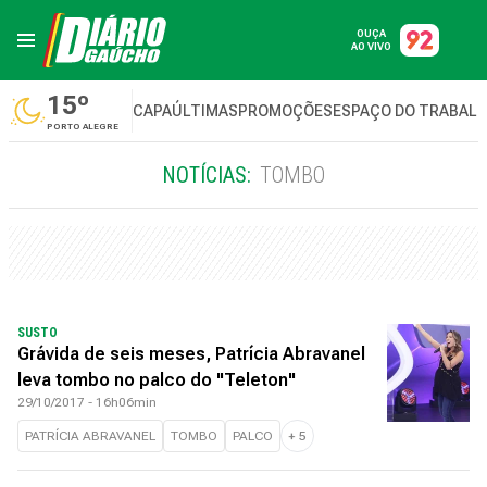
OUÇA
AO VIVO
15º
CAPA
ÚLTIMAS
PROMOÇÕES
ESPAÇO DO TRABAL
PORTO ALEGRE
NOTÍCIAS:
TOMBO
SUSTO
Grávida de seis meses, Patrícia Abravanel
leva tombo no palco do "Teleton"
29/10/2017 - 16h06min
PATRÍCIA ABRAVANEL
TOMBO
PALCO
+
5