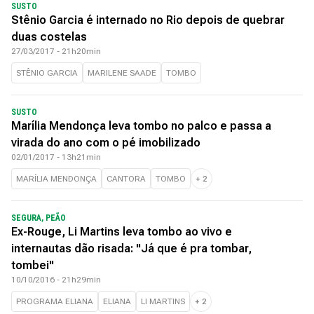
SUSTO
Stênio Garcia é internado no Rio depois de quebrar
duas costelas
27/03/2017 - 21h20min
STÊNIO GARCIA
MARILENE SAADE
TOMBO
SUSTO
Marília Mendonça leva tombo no palco e passa a
virada do ano com o pé imobilizado
02/01/2017 - 13h21min
MARÍLIA MENDONÇA
CANTORA
TOMBO
+
2
SEGURA, PEÃO
Ex-Rouge, Li Martins leva tombo ao vivo e
internautas dão risada: "Já que é pra tombar,
tombei"
10/10/2016 - 21h29min
PROGRAMA ELIANA
ELIANA
LI MARTINS
+
2