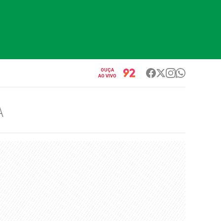
OUÇA
AO VIVO
A