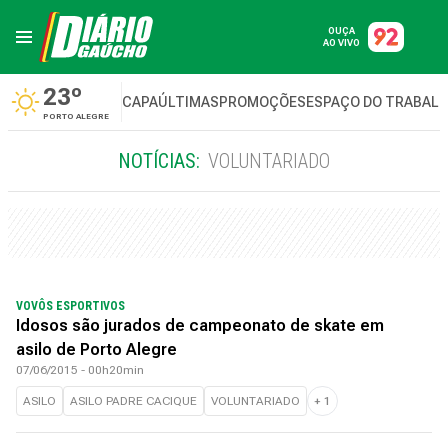
OUÇA
AO VIVO
23º
CAPA
ÚLTIMAS
PROMOÇÕES
ESPAÇO DO TRABAL
PORTO ALEGRE
NOTÍCIAS:
VOLUNTARIADO
VOVÔS ESPORTIVOS
Idosos são jurados de campeonato de skate em
asilo de Porto Alegre
07/06/2015 - 00h20min
ASILO
ASILO PADRE CACIQUE
VOLUNTARIADO
+
1