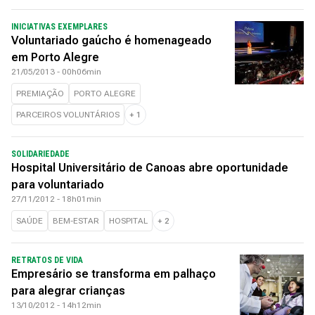
INICIATIVAS EXEMPLARES
Voluntariado gaúcho é homenageado
em Porto Alegre
21/05/2013 - 00h06min
PREMIAÇÃO
PORTO ALEGRE
PARCEIROS VOLUNTÁRIOS
+
1
SOLIDARIEDADE
Hospital Universitário de Canoas abre oportunidade
para voluntariado
27/11/2012 - 18h01min
SAÚDE
BEM-ESTAR
HOSPITAL
+
2
RETRATOS DE VIDA
Empresário se transforma em palhaço
para alegrar crianças
13/10/2012 - 14h12min