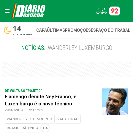
OUÇA
AO VIVO
14
CAPA
ÚLTIMAS
PROMOÇÕES
ESPAÇO DO TRABAL
PORTO ALEGRE
NOTÍCIAS:
WANDERLEY LUXEMBURGO
DE VOLTA AO "POJETO"
Flamengo demite Ney Franco, e
Luxemburgo é o novo técnico
23/07/2014 - 17h18min
WANDERLEY LUXEMBURGO
BRASILEIRÃO
BRASILEIRÃO 2014
+
4