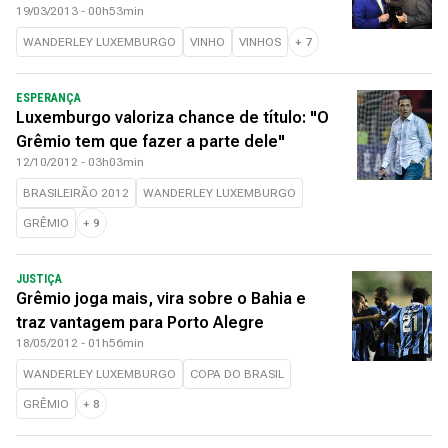
19/03/2013 - 00h53min
WANDERLEY LUXEMBURGO
VINHO
VINHOS
+
7
ESPERANÇA
Luxemburgo valoriza chance de título: "O
Grêmio tem que fazer a parte dele"
12/10/2012 - 03h03min
BRASILEIRÃO 2012
WANDERLEY LUXEMBURGO
GRÊMIO
+
9
JUSTIÇA
Grêmio joga mais, vira sobre o Bahia e
traz vantagem para Porto Alegre
18/05/2012 - 01h56min
WANDERLEY LUXEMBURGO
COPA DO BRASIL
GRÊMIO
+
8