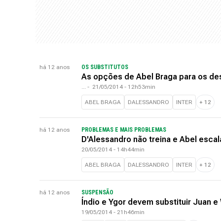
há 12 anos
OS SUBSTITUTOS
As opções de Abel Braga para os des
...
-
21/05/2014 - 12h53min
ABEL BRAGA
DALESSANDRO
INTER
+
12
há 12 anos
PROBLEMAS E MAIS PROBLEMAS
D'Alessandro não treina e Abel esca
20/05/2014 - 14h44min
ABEL BRAGA
DALESSANDRO
INTER
+
12
há 12 anos
SUSPENSÃO
Índio e Ygor devem substituir Juan e 
19/05/2014 - 21h46min