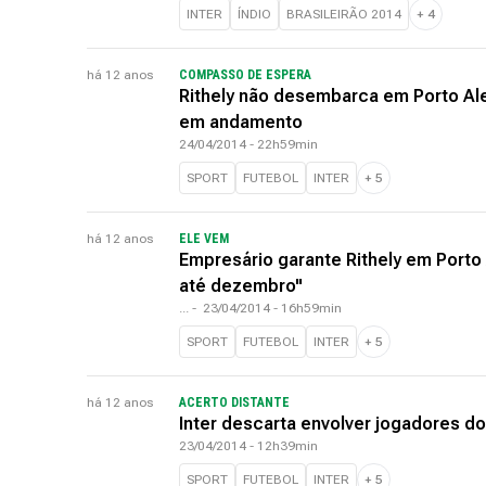
INTER
ÍNDIO
BRASILEIRÃO 2014
+
4
há 12 anos
COMPASSO DE ESPERA
Rithely não desembarca em Porto Al
em andamento
24/04/2014 - 22h59min
SPORT
FUTEBOL
INTER
+
5
há 12 anos
ELE VEM
Empresário garante Rithely em Porto 
até dezembro"
...
-
23/04/2014 - 16h59min
SPORT
FUTEBOL
INTER
+
5
há 12 anos
ACERTO DISTANTE
Inter descarta envolver jogadores d
23/04/2014 - 12h39min
SPORT
FUTEBOL
INTER
+
5