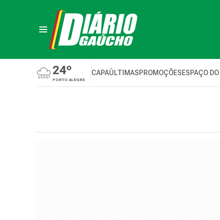
24º
CAPA
ÚLTIMAS
PROMOÇÕES
ESPAÇO DO
PORTO ALEGRE