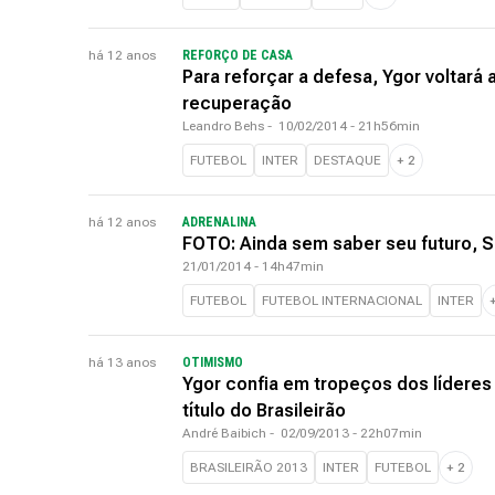
há 12 anos
REFORÇO DE CASA
Para reforçar a defesa, Ygor voltará 
recuperação
Leandro Behs
-
10/02/2014 - 21h56min
FUTEBOL
INTER
DESTAQUE
+
2
há 12 anos
ADRENALINA
FOTO: Ainda sem saber seu futuro, S
21/01/2014 - 14h47min
FUTEBOL
FUTEBOL INTERNACIONAL
INTER
há 13 anos
OTIMISMO
Ygor confia em tropeços dos líderes
título do Brasileirão
André Baibich
-
02/09/2013 - 22h07min
BRASILEIRÃO 2013
INTER
FUTEBOL
+
2