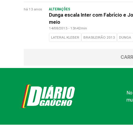
há 13 anos
ALTERAÇÕES
Dunga escala Inter com Fabrício e Jo
meio
14/08/2013 - 13h42min
LATERAL KLEBER
BRASILEIRÃO 2013
DUNGA
CARR
No 
mui