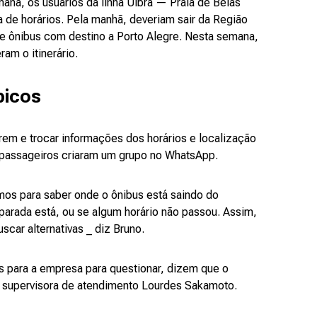
na, os usuários da linha Ulbra — Praia de Belas
a de horários. Pela manhã, deveriam sair da Região
e ônibus com destino a Porto Alegre. Nesta semana,
ram o itinerário.
picos
em e trocar informações dos horários e localização
 passageiros criaram um grupo no WhatsApp.
s para saber onde o ônibus está saindo do
 parada está, ou se algum horário não passou. Assim,
scar alternativas _ diz Bruno.
 para a empresa para questionar, dizem que o
a supervisora de atendimento Lourdes Sakamoto.