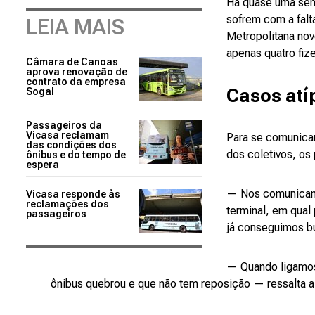
Há quase uma sema
sofrem com a falt
LEIA MAIS
Metropolitana nov
apenas quatro fize
Câmara de Canoas
aprova renovação de
contrato da empresa
Casos atí
Sogal
Passageiros da
Vicasa reclamam
Para se comunicar
das condições dos
dos coletivos, os
ônibus e do tempo de
espera
— Nos comunicamo
Vicasa responde às
reclamações dos
terminal, em qual
passageiros
já conseguimos bu
— Quando ligamos
ônibus quebrou e que não tem reposição — ressalta 