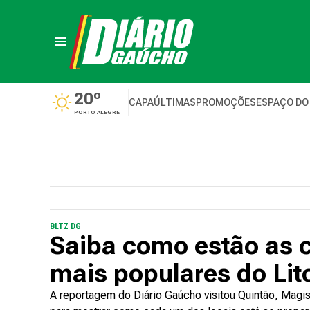
20º
CAPA
ÚLTIMAS
PROMOÇÕES
ESPAÇO DO
PORTO ALEGRE
BLTZ DG
Saiba como estão as 
mais populares do Lit
A reportagem do Diário Gaúcho visitou Quintão, Magist