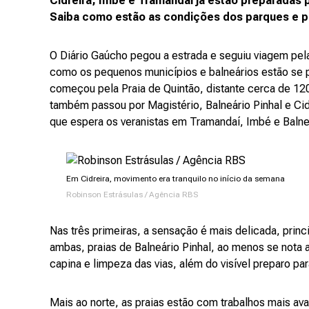
Cidreira, Imbé e Tramandaí já estão preparadas 
Saiba como estão as condições dos parques e pr
O Diário Gaúcho pegou a estrada e seguiu viagem pela
como os pequenos municípios e balneários estão se pr
começou pela Praia de Quintão, distante cerca de 120
também passou por Magistério, Balneário Pinhal e Cid
que espera os veranistas em Tramandaí, Imbé e Balne
Em Cidreira, movimento era tranquilo no início da semana
Robinson Estrásulas / Agência RBS
Nas três primeiras, a sensação é mais delicada, prin
ambas, praias de Balneário Pinhal, ao menos se nota
capina e limpeza das vias, além do visível preparo par
Mais ao norte, as praias estão com trabalhos mais av