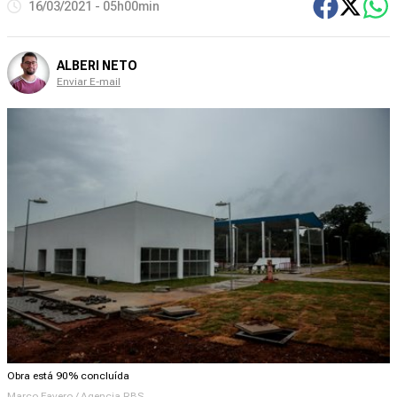
16/03/2021 - 05h00min
ALBERI NETO
Enviar E-mail
Obra está 90% concluída
Marco Favero / Agencia RBS