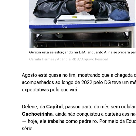
Gerson está se esforçando na EJA, enquanto Aline se prepara pa
Camila Hermes / Agência RBS / Arquivo Pessoal
Agosto está quase no fim, mostrando que a chegada de
acompanhados ao longo de 2022 pelo DG teve um mê
expectativas pelo que virá.
Delene, da
Capital
, passou parte do mês sem celula
Cachoeirinha
, ainda não conquistou a carteira assina
— hoje, ele trabalha como pedreiro. Por meio da Educ
série.