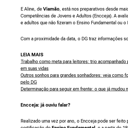
E Aline, de
Viamão
, está nos preparativos desde mai
Competências de Jovens e Adultos (Encceja). A avali
e adultos que não fizeram o Ensino Fundamental ou o
Com a proximidade da data, o DG traz informações so
LEIA MAIS
Trabalho como meta para leitores: trio acompanhado
em suas vidas
Outros sonhos para grandes sonhadores: veja como fo
pelo DG
Determinação para seguir em frente: o que já mudou
Encceja: já ouviu falar?
Realizado uma vez por ano, o Encceja pode ser feito 
certificação do
Ensino Fundamental
, e a partir de 1