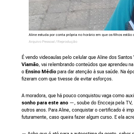
Aline estuda por conta própria no horário em que os filhos est
Arquivo Pessoal / Reprodução
É vendo videoaulas pelo celular que Aline dos Santos
Viamão
, vai relembrando conteúdos que aprendeu na 
o
Ensino Médio
para dar atenção à sua saúde. Na épo
fizeram com que tivesse de evitar esforços.
A moradora, que há pouco conquistou vaga como auxi
sonho para este ano
—, soube do Encceja pela TV, 
outros anos. Para Aline, conquistar o certificado é im
futuramente, caso queira fazer algum curso. E ela acr
— Acho que é até para a autoestima da gente, saber 