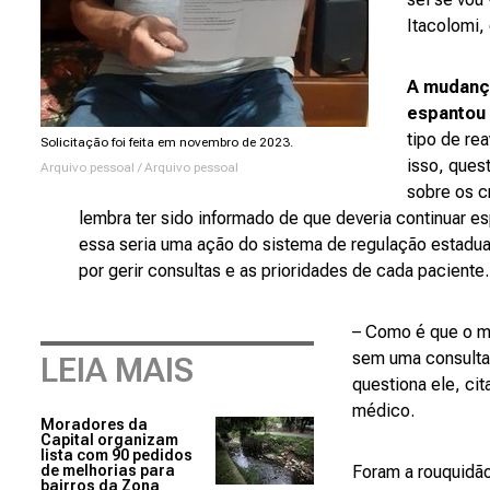
Itacolomi,
A mudança
espantou 
tipo de re
Solicitação foi feita em novembro de 2023.
isso, ques
Arquivo pessoal / Arquivo pessoal
sobre os c
lembra ter sido informado de que deveria continuar 
essa seria uma ação do sistema de regulação estadual
por gerir consultas e as prioridades de cada paciente
– Como é que o me
sem uma consulta
LEIA MAIS
questiona ele, ci
médico.
Moradores da
Capital organizam
lista com 90 pedidos
de melhorias para
Foram a rouquidão
bairros da Zona