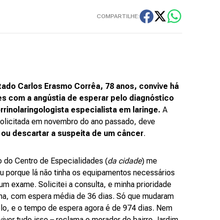
COMPARTILHE:
ado Carlos Erasmo Corrêa, 78 anos, convive há
s com a angústia de esperar pelo diagnóstico
rrinolaringologista especialista em laringe.
A
solicitada em novembro do ano passado, deve
 ou descartar a suspeita de um câncer
.
 do Centro de Especialidades (
da cidade
) me
 porque lá não tinha os equipamentos necessários
 um exame. Solicitei a consulta, e minha prioridade
ha, com espera média de 36 dias. Só que mudaram
lo, e o tempo de espera agora é de 974 dias. Nem
 viver tudo isso – reclama o morador do bairro Jardim