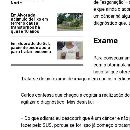
de “esganação“– o
Norte
e que ainda o aco
Em Alvorada,
um câncer há algun
acúmulo de lixo em
diagnóstico que,
terreno causa
transtornos há
quase 10 anos
Exame
Em Eldorado do Sul,
paciente pede apoio
para tratar leucemia
Para conseguir um
com o otorrinolar
hospital que ofer
Trata-se de um exame de imagem em que os médicos po
Carlos confessa que chegou a cogitar a realização do
agilizar o diagnóstico. Mas desistiu:
– Do que adianta eu descobrir que é um câncer e não p
fazer pelo SUS, porque se for isso já começo o trata