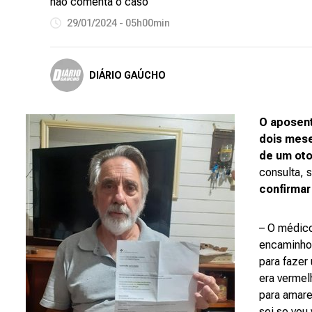
não comenta o caso
29/01/2024 - 05h00min
DIÁRIO GAÚCHO
O aposent
dois mese
de um oto
consulta, 
confirmar
– O médico
encaminhou
para fazer
era vermel
para amare
sei se vou