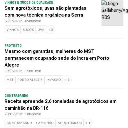
VINHOS E SUCOS DE QUALIDADE
Sem agrotóxicos, uvas são plantadas
com nova técnica orgânica na Serra
30/06/2016 - 09h06min
VINHOS
SUCOS
UVA
+
8
PROTESTO
Mesmo com garantias, mulheres do MST
permanecem ocupando sede do Incra em Porto
Alegre
09/03/2016 - 19h51min
MST
PORTO ALEGRE
INVASÃO
+
3
CONTRABANDO
Receita apreende 2,6 toneladas de agrotóxicos em
caminhão na BR-116
29/10/2015 - 18h36min
CONTRABANDO
CAMINHÃO
AGROTÓXICOS
+
1