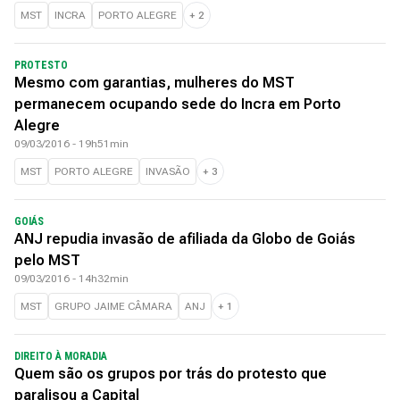
MST
INCRA
PORTO ALEGRE
+
2
PROTESTO
Mesmo com garantias, mulheres do MST
permanecem ocupando sede do Incra em Porto
Alegre
09/03/2016 - 19h51min
MST
PORTO ALEGRE
INVASÃO
+
3
GOIÁS
ANJ repudia invasão de afiliada da Globo de Goiás
pelo MST
09/03/2016 - 14h32min
MST
GRUPO JAIME CÂMARA
ANJ
+
1
DIREITO À MORADIA
Quem são os grupos por trás do protesto que
paralisou a Capital