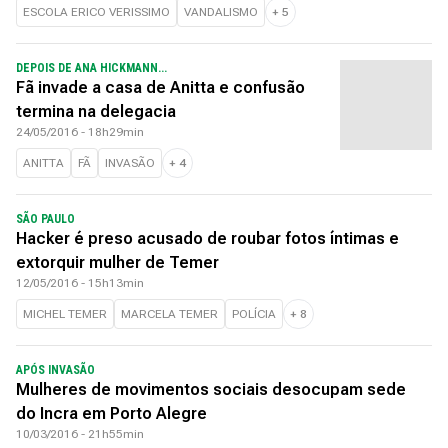
ESCOLA ERICO VERISSIMO
VANDALISMO
+
5
DEPOIS DE ANA HICKMANN...
Fã invade a casa de Anitta e confusão
termina na delegacia
24/05/2016 - 18h29min
ANITTA
FÃ
INVASÃO
+
4
SÃO PAULO
Hacker é preso acusado de roubar fotos íntimas e
extorquir mulher de Temer
12/05/2016 - 15h13min
MICHEL TEMER
MARCELA TEMER
POLÍCIA
+
8
APÓS INVASÃO
Mulheres de movimentos sociais desocupam sede
do Incra em Porto Alegre
10/03/2016 - 21h55min