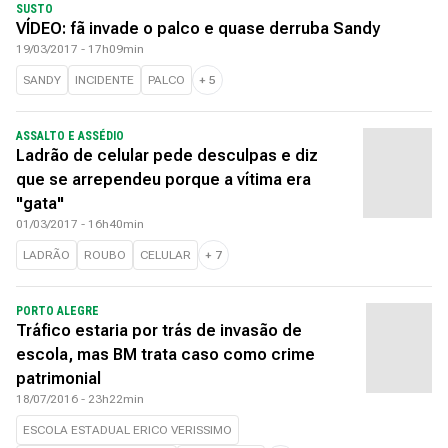
SUSTO
VÍDEO: fã invade o palco e quase derruba Sandy
19/03/2017 - 17h09min
SANDY
INCIDENTE
PALCO
+
5
ASSALTO E ASSÉDIO
Ladrão de celular pede desculpas e diz
que se arrependeu porque a vítima era
"gata"
01/03/2017 - 16h40min
LADRÃO
ROUBO
CELULAR
+
7
PORTO ALEGRE
Tráfico estaria por trás de invasão de
escola, mas BM trata caso como crime
patrimonial
18/07/2016 - 23h22min
ESCOLA ESTADUAL ERICO VERISSIMO