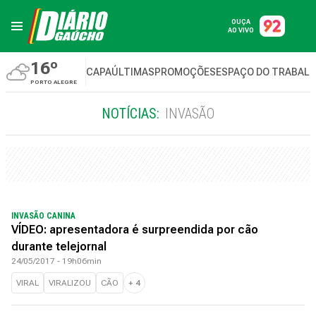
OUÇA
AO VIVO
16º
CAPA
ÚLTIMAS
PROMOÇÕES
ESPAÇO DO TRABAL
PORTO ALEGRE
NOTÍCIAS:
INVASÃO
INVASÃO CANINA
VÍDEO: apresentadora é surpreendida por cão
durante telejornal
24/05/2017 - 19h06min
VIRAL
VIRALIZOU
CÃO
+
4