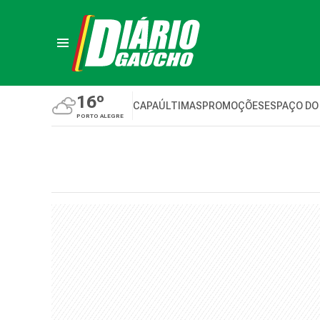
16º
CAPA
ÚLTIMAS
PROMOÇÕES
ESPAÇO DO
PORTO ALEGRE