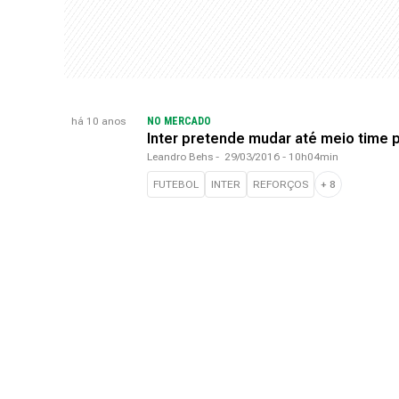
há 10 anos
NO MERCADO
Inter pretende mudar até meio time 
Leandro Behs
-
29/03/2016 - 10h04min
FUTEBOL
INTER
REFORÇOS
+
8