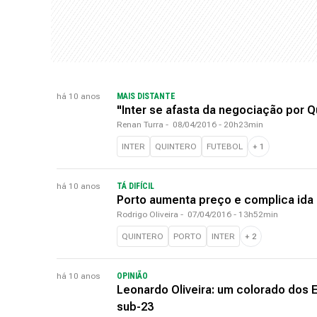
há 10 anos
MAIS DISTANTE
"Inter se afasta da negociação por Q
Renan Turra
-
08/04/2016 - 20h23min
INTER
QUINTERO
FUTEBOL
+
1
há 10 anos
TÁ DIFÍCIL
Porto aumenta preço e complica ida d
Rodrigo Oliveira
-
07/04/2016 - 13h52min
QUINTERO
PORTO
INTER
+
2
há 10 anos
OPINIÃO
Leonardo Oliveira: um colorado dos 
sub-23