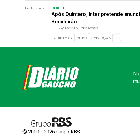
há 10 anos
PACOTE
Após Quintero, Inter pretende anunci
Brasileirão
...
-
24/03/2016 - 20h46min
QUINTERO
INTER
REFORÇOS
+
1
No 
mui
© 2000 -
2026
Grupo RBS