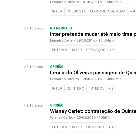
Leonardo Oliveira
-
01/04/2016 - 15h01min
INTER
COLUNISTA
LEONARDO OLIVEIRA
+
4
há 10 anos
NO MERCADO
Inter pretende mudar até meio time 
Leandro Behs
-
29/03/2016 - 10h04min
FUTEBOL
INTER
REFORÇOS
+
8
há 10 anos
OPINIÃO
Leonardo Oliveira: passagem de Quin
Leonardo Oliveira
-
28/03/2016 - 14h00min
INTER
QUINTERO
FUTEBOL
+
2
há 10 anos
OPINIÃO
Wianey Carlet: contratação de Quinte
Wianey Carlet
-
25/03/2016 - 10h04min
FUTEBOL
INTER
QUINTERO
+
4