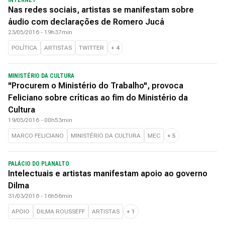
INTERNET
Nas redes sociais, artistas se manifestam sobre
áudio com declarações de Romero Jucá
23/05/2016 - 19h37min
POLÍTICA
ARTISTAS
TWITTER
+
4
MINISTÉRIO DA CULTURA
"Procurem o Ministério do Trabalho", provoca
Feliciano sobre críticas ao fim do Ministério da
Cultura
19/05/2016 - 00h53min
MARCO FELICIANO
MINISTÉRIO DA CULTURA
MEC
+
5
PALÁCIO DO PLANALTO
Intelectuais e artistas manifestam apoio ao governo
Dilma
31/03/2016 - 16h56min
APOIO
DILMA ROUSSEFF
ARTISTAS
+
1