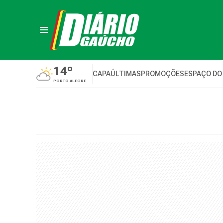
14º
CAPA
ÚLTIMAS
PROMOÇÕES
ESPAÇO DO
PORTO ALEGRE