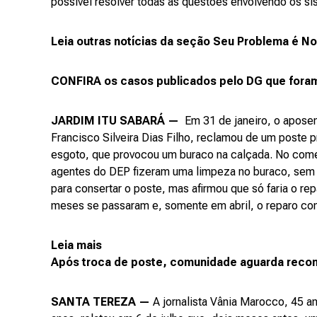
possível resolver todas as questões envolvendo os si
Leia outras notícias da seção Seu Problema é N
CONFIRA os casos publicados pelo DG que foram
JARDIM ITU SABARÁ —
Em 31 de janeiro, o aposen
Francisco Silveira Dias Filho, reclamou de um poste
esgoto, que provocou um buraco na calçada. No começ
agentes do DEP fizeram uma limpeza no buraco, sem fi
para consertar o poste, mas afirmou que só faria o re
meses se passaram e, somente em abril, o reparo comp
Leia mais
Após troca de poste, comunidade aguarda recon
SANTA TEREZA —
A jornalista Vânia Marocco, 45 an