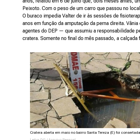
anos, relatou em 6 de julho que, dois meses antes, 
Peixoto. Com o peso de um carro que passou no local
O buraco impedia Valter de ir às sessões de fisiotera
anos em função da amputação da perna direita. Vânia 
agentes do DEP — que assumiu a responsabilidade p
cratera. Somente no final do mês passado, a calçada 
Cratera aberta em maio no bairro Santa Tereza (E) foi consertad
Leitor DG / Arquivo Pessoal