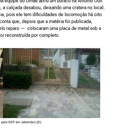
uma equipe do Dmae abriu um buraco na Antônio Odil
, a calçada desabou, deixando uma cratera no local.
pia, pois ele tem dificuldades de locomoção há oito
conta que, depois que a matéria foi publicada,
elo reparo — colocaram uma placa de metal sob a
foi reconstruída por completo.
a pelo DEP em setembro (D)