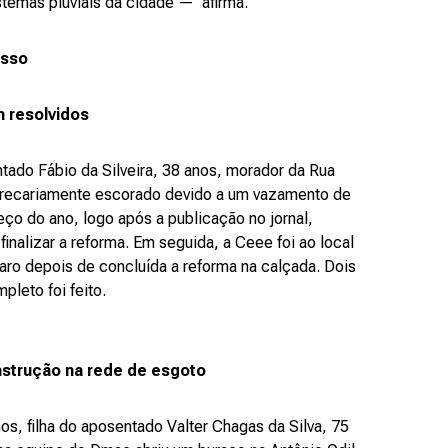
stemas pluviais da cidade — afirma.
osso
 resolvidos
tado Fábio da Silveira, 38 anos, morador da Rua
 precariamente escorado devido a um vazamento de
o do ano, logo após a publicação no jornal,
nalizar a reforma. Em seguida, a Ceee foi ao local
paro depois de concluída a reforma na calçada. Dois
leto foi feito.
strução na rede de esgoto
os, filha do aposentado Valter Chagas da Silva, 75