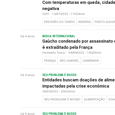
Com temperaturas em queda, cidade
negativa
GZH
-
13/07/2022 - 11h54min
PREVISÃO DO TEMPO
INVERNO
PORTO ALEG
há 4 anos
BUSCA INTERNACIONAL
Gaúcho condenado por assassinato o
é extraditado pela França
Humberto Trezzi
-
04/06/2022 - 10h00min
FRANÇA
SÃO GABRIEL
CAMPANHA
há 4 anos
SEU PROBLEMA É NOSSO
Entidades buscam doações de alime
impactadas pela crise econômica
28/03/2022 - 20h03min
SEU PROBLEMA É NOSSO
ALIMENTAÇÃO
DOA
há 5 anos
SEU PROBLEMA É NOSSO