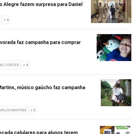
to Alegre fazem surpresa para Daniel
+
4
 Alvorada faz campanha para comprar
IEL FORTES
+
4
Martins, músico gaúcho faz campanha
ARLOS MARTINS
+
5
recada celulares para alunos terem