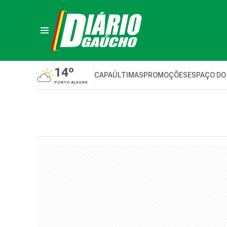
14º
CAPA
ÚLTIMAS
PROMOÇÕES
ESPAÇO DO
PORTO ALEGRE