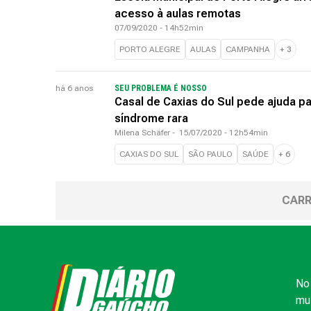
acesso à aulas remotas
07/09/2020 - 14h52min
PORTO ALEGRE
AULAS
CAMPANHA
+
3
há 6 anos
SEU PROBLEMA É NOSSO
Casal de Caxias do Sul pede ajuda p
síndrome rara
Milena Schäfer
-
15/07/2020 - 12h54min
CAXIAS DO SUL
SÃO PAULO
SAÚDE
+
6
CARR
No 
mui