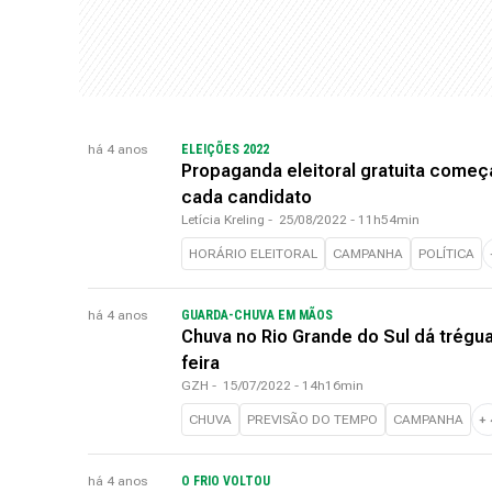
há 4 anos
ELEIÇÕES 2022
Propaganda eleitoral gratuita começa
cada candidato
Letícia Kreling
-
25/08/2022 - 11h54min
HORÁRIO ELEITORAL
CAMPANHA
POLÍTICA
há 4 anos
GUARDA-CHUVA EM MÃOS
Chuva no Rio Grande do Sul dá trégu
feira
GZH
-
15/07/2022 - 14h16min
CHUVA
PREVISÃO DO TEMPO
CAMPANHA
+
há 4 anos
O FRIO VOLTOU